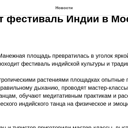
е на Манежной площади
Новости
т фестиваль Индии в Мо
Манежная площадь превратилась в уголок яркой
роходит фестиваль индийской культуры и тради
тропическими растениями площадках опытные 
правильному дыханию, проводят мастер-классы
анцам, обучают медитативным практикам и рас
еского индийского танца на физическое и эмоц
ан и туристов приготовили мастер-классы, выс