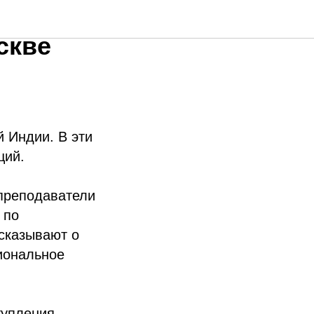
скве
 Индии. В эти
ций.
преподаватели
 по
сказывают о
иональное
тупления