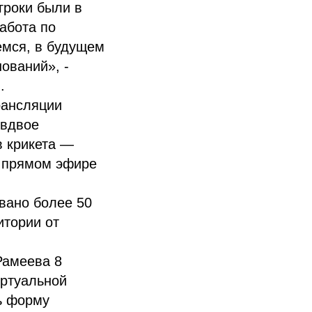
гроки были в
абота по
емся, в будущем
ований», -
.
рансляции
 вдвое
в крикета —
в прямом эфире
вано более 50
итории от
Рамеева 8
иртуальной
ь форму