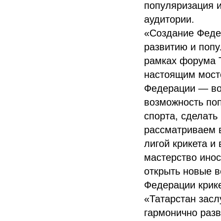
популяризация и
аудитории.
«Создание Федер
развитию и попу
рамках форума T
настоящим мост
Федерации — во
возможность поп
спорта, сделать
рассматриваем 
лигой крикета и
мастерство инос
открыть новые в
Федерации крике
«Татарстан засл
гармонично разв