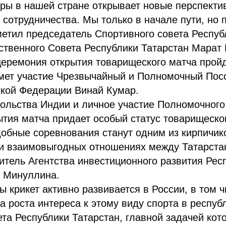
гры в нашей стране открывает новые перспекти
сотрудничества. Мы только в начале пути, но 
метил председатель Спортивного совета Респуб
ственного Совета Республики Татарстан Марат 
еремония открытия товарищеского матча пройд
имет участие Чрезвычайный и Полномочный Пос
ской Федерации Винай Кумар.
ольства Индии и личное участие Полномочного
тия матча придает особый статус товарищеско
добные соревнования станут одним из кирпичи
и взаимовыгодных отношениях между Татарстан
итель Агентства инвестиционного развития Рес
я Минуллина.
ы крикет активно развивается в России, в том ч
за роста интереса к этому виду спорта в респуб
та Республики Татарстан, главной задачей кот