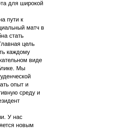
рта для широкой
а пути к
циальный матч в
на стать
Главная цель
ть каждому
екательном виде
блике. Мы
туденческой
ать опыт и
тивную среду и
езидент
и. У нас
няется новым