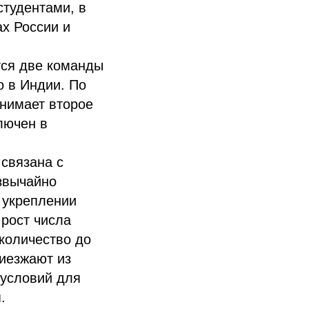
студентами, в
ах России и
тся две команды
о в Индии. По
анимает второе
лючен в
 связана с
звычайно
в укреплении
 рост числа
 количество до
риезжают из
 условий для
.