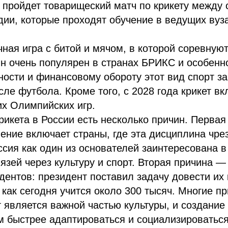
пройдет товарищеский матч по крикету между 
дии, которые проходят обучение в ведущих вуз
чная игра с битой и мячом, в которой соревную
Он очень популярен в странах БРИКС и особенн
ости и финансовому обороту этот вид спорт з
сле футбола. Кроме того, с 2028 года крикет вк
х Олимпийских игр.
рикета в России есть несколько причин. Первая
ние включает страны, где эта дисциплина чре
ссия как один из основателей заинтересована 
язей через культуру и спорт. Вторая причина —
дентов: президент поставил задачу довести их
а как сегодня учится около 300 тысяч. Многие п
ет является важной частью культуры, и создание
м быстрее адаптироваться и социализироваться