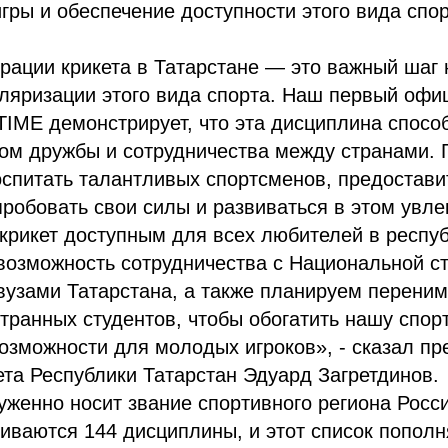
гры и обеспечение доступности этого вида спо
ации крикета в Татарстане — это важный шаг н
ляризации этого вида спорта. Наш первый офи
IME демонстрирует, что эта дисциплина способ
ом дружбы и сотрудничества между странами. 
спитать талантливых спортсменов, предостави
робовать свои силы и развиваться в этом увл
 крикет доступным для всех любителей в респу
возможность сотрудничества с Национальной с
 вузами Татарстана, а также планируем переним
транных студентов, чтобы обогатить нашу спор
озможности для молодых игроков», - сказал пр
та Республики Татарстан Эдуард Загретдинов.
уженно носит звание спортивного региона Росси
иваются 144 дисциплины, и этот список попол