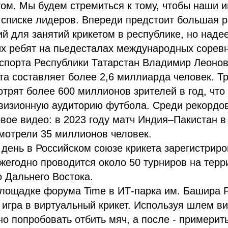
том. Мы будем стремиться к тому, чтобы наши и
списке лидеров. Впереди предстоит большая р
й для занятий крикетом в республике, но наде
х ребят на пьедесталах международных соревн
спорта Республики Татарстан Владимир Леонов
та составляет более 2,6 миллиарда человек. Т
трят более 600 миллионов зрителей в год, что
визионную аудиторию футбола. Среди рекордо
вое видео: в 2023 году матч Индия–Пакистан 
мотрели 35 миллионов человек.
день в Российском союзе крикета зарегистриро
ежегодно проводится около 50 турниров на терр
 Дальнего Востока.
площадке форума Time в ИТ-парка им. Башира 
 игра в виртуальный крикет. Используя шлем в
о попробовать отбить мяч, а после - примерит