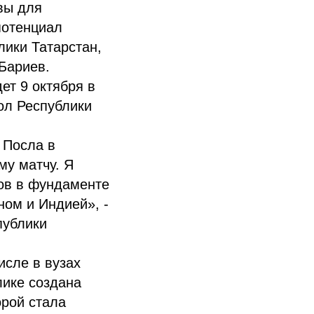
вы для
потенциал
лики Татарстан,
Бариев.
ет 9 октября в
ол Республики
 Посла в
му матчу. Я
ков в фундаменте
ом и Индией», -
публики
исле в вузах
лике создана
орой стала