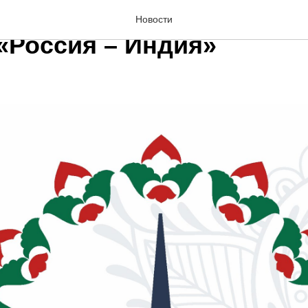
и пройдет товарищеский 
Новости
 «Россия – Индия»