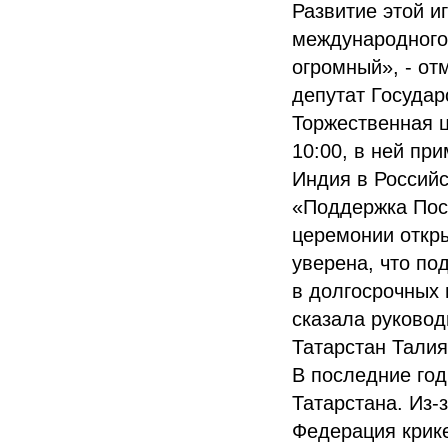
Развитие этой и
международного 
огромный», - от
депутат Государ
Торжественная ц
10:00, в ней пр
Индия в Россий
«Поддержка Пос
церемонии откры
уверена, что по
в долгосрочных 
сказала руковод
Татарстан Тали
В последние год
Татарстана. Из-
Федерация крике